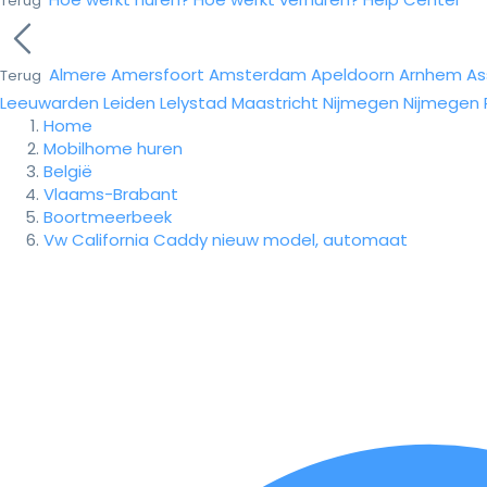
Terug
Almere
Amersfoort
Amsterdam
Apeldoorn
Arnhem
As
Terug
Leeuwarden
Leiden
Lelystad
Maastricht
Nijmegen
Nijmegen
Home
Mobilhome huren
België
Vlaams-Brabant
Boortmeerbeek
Vw California Caddy nieuw model, automaat