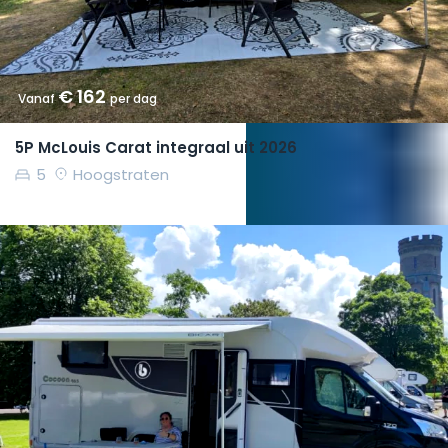
€ 162
Vanaf
per dag
5P McLouis Carat integraal uit 2026
5
Hoogstraten