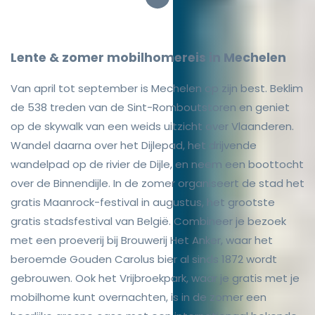
Lente & zomer mobilhomereis in Mechelen
Van april tot september is Mechelen op zijn best. Beklim
de 538 treden van de Sint-Romboutstoren en geniet
op de skywalk van een weids uitzicht over Vlaanderen.
Wandel daarna over het Dijlepad, het drijvende
wandelpad op de rivier de Dijle, en neem een boottocht
over de Binnendijle. In de zomer organiseert de stad het
gratis Maanrock-festival in augustus, het grootste
gratis stadsfestival van België. Combineer je bezoek
met een proeverij bij Brouwerij Het Anker, waar het
beroemde Gouden Carolus bier al sinds 1872 wordt
gebrouwen. Ook het Vrijbroekpark, waar je gratis met je
mobilhome kunt overnachten, is in de zomer een