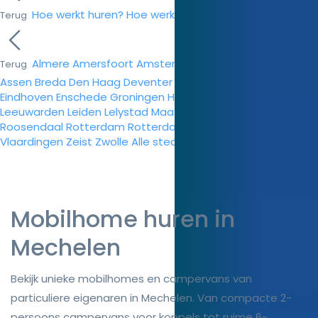
Hoe werkt huren?
Hoe werkt verhuren?
Help Center
Terug
Almere
Amersfoort
Amsterdam
Apeldoorn
Arnhem
Terug
Assen
Breda
Den Haag
Deventer
Doetinchem
Dordrecht
Eindhoven
Enschede
Groningen
Haarlem
Helmond
Hengelo
Leeuwarden
Leiden
Lelystad
Maastricht
Nijmegen
Nijmegen
Roosendaal
Rotterdam
Rotterdam
Tilburg
Veenendaal
Vlaardingen
Zeist
Zwolle
Alle steden
Mobilhome huren in
Mechelen
Bekijk unieke mobilhomes en campervans van
particuliere eigenaren in Mechelen. Van compacte 2-
persoons campervans voor koppels tot ruime 6-