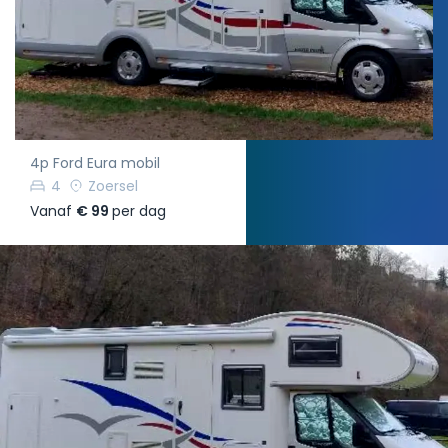
4p Ford Eura mobil
4
Zoersel
Vanaf
€ 99
per dag