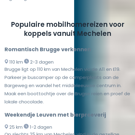
Populaire mobilhomereizen voor
koppels vanuit Mechelen
Romantisch Brugge verkennen
110 km
2-3 dagen
Brugge ligt op 110 km van Mechelen via de A11 en E19.
Parkeer je buscamper op de camperplaats aan de
Bargeweg en wandel het middeleeuwse centrum in.
Maak een boottochtje over de Brugse reien en proef de
lokale chocolade.
Weekendje Leuven met bierproeverij
25 km
1-2 dagen
Op slechts 25 km van Mechelen vind je de gezellige