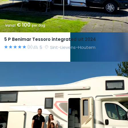
€ 100
Vanaf
per dag
5 P Benimar Tessoro integrated uit 2024
5
Sint-Lievens-Houtem
(3)