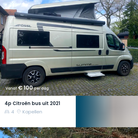
€ 100
Vanaf
per dag
4p Citroën bus uit 2021
4
Kapellen