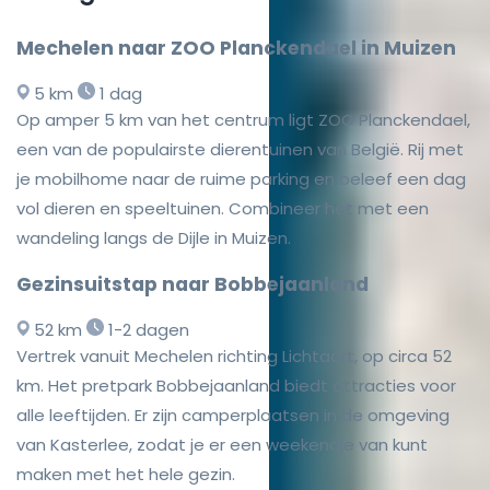
Mechelen naar ZOO Planckendael in Muizen
5 km
1 dag
Op amper 5 km van het centrum ligt ZOO Planckendael,
een van de populairste dierentuinen van België. Rij met
je mobilhome naar de ruime parking en beleef een dag
vol dieren en speeltuinen. Combineer het met een
wandeling langs de Dijle in Muizen.
Gezinsuitstap naar Bobbejaanland
52 km
1-2 dagen
Vertrek vanuit Mechelen richting Lichtaart, op circa 52
km. Het pretpark Bobbejaanland biedt attracties voor
alle leeftijden. Er zijn camperplaatsen in de omgeving
van Kasterlee, zodat je er een weekendje van kunt
maken met het hele gezin.