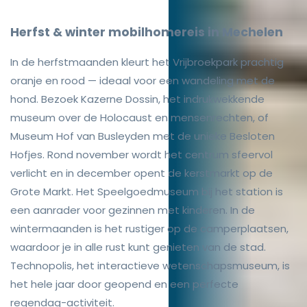
Herfst & winter mobilhomereis in Mechelen
In de herfstmaanden kleurt het Vrijbroekpark prachtig
oranje en rood — ideaal voor een wandeling met de
hond. Bezoek Kazerne Dossin, het indrukwekkende
museum over de Holocaust en mensenrechten, of
Museum Hof van Busleyden met de unieke Besloten
Hofjes. Rond november wordt het centrum sfeervol
verlicht en in december opent de kerstmarkt op de
Grote Markt. Het Speelgoedmuseum bij het station is
een aanrader voor gezinnen met kinderen. In de
wintermaanden is het rustiger op de camperplaatsen,
waardoor je in alle rust kunt genieten van de stad.
Technopolis, het interactieve wetenschapsmuseum, is
het hele jaar door geopend en een perfecte
regendag-activiteit.