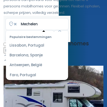
persoons mobilhomes voor gezinnen. Flexibel ophalen,
scherpe prijzen, volledig verzekerd.
4.7/5
·
138.016 reviews
Populaire bestemmingen
Beschikbare mobilhomes
Selecteer
Lissabon, Portugal
datum
voor de
Barcelona, Spanje
scherpste
prijzen
Antwerpen, België
Faro, Portugal