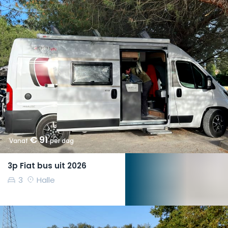
€ 91
Vanaf
per dag
3p Fiat bus uit 2026
3
Halle