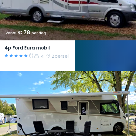
€ 78
Vanaf
per dag
4p Ford Eura mobil
4
Zoersel
(1)