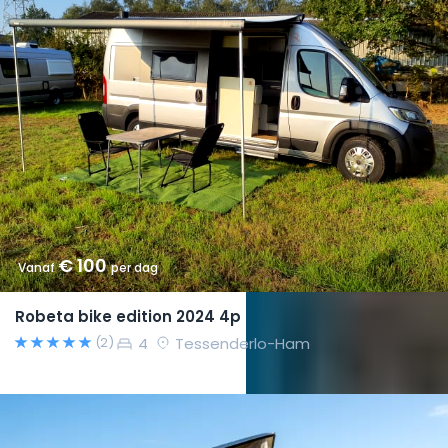
€ 100
Vanaf
per dag
Robeta bike edition 2024 4p
4
Tessenderlo-Ham
(2)