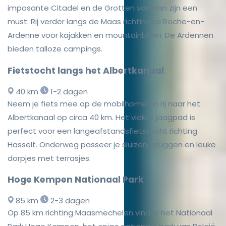
imposante Citadel en de Grotten van Han zijn een
must. Rij verder langs de Maas richting La Roche-en-
Ardenne voor kajakken en mountainbiken. De Ardennen
bieden talloze campings.
Fietstocht langs het Albertkanaal
40 km
1-2 dagen
Neem je fiets mee op de mobilhome en rij naar het
Albertkanaal op circa 40 km. Het vlakke jaagpad is
perfect voor een langeafstandsfietstocht richting
Hasselt. Onderweg passeer je sluizen, bruggen en leuke
dorpjes met terrasjes.
Hoge Kempen Nationaal Park
85 km
2-3 dagen
Op 85 km richting Maasmechelen vind je het Nationaal