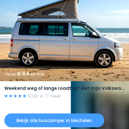
€ 64
Vanaf
per dag
Weekend weg of lange roadtrip? Met mijn Volkswagen California kan dit.
4
Geel
(3)
Bekijk alle buscamper in Mechelen