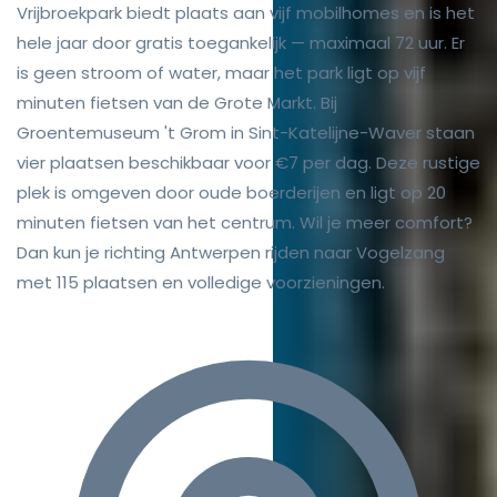
Vrijbroekpark biedt plaats aan vijf mobilhomes en is het
hele jaar door gratis toegankelijk — maximaal 72 uur. Er
is geen stroom of water, maar het park ligt op vijf
minuten fietsen van de Grote Markt. Bij
Groentemuseum 't Grom in Sint-Katelijne-Waver staan
vier plaatsen beschikbaar voor €7 per dag. Deze rustige
plek is omgeven door oude boerderijen en ligt op 20
minuten fietsen van het centrum. Wil je meer comfort?
Dan kun je richting Antwerpen rijden naar Vogelzang
met 115 plaatsen en volledige voorzieningen.