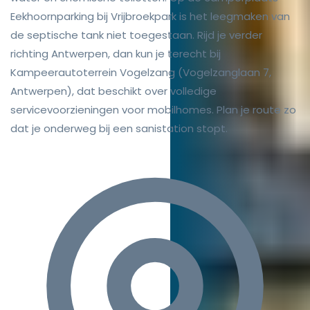
Eekhoornparking bij Vrijbroekpark is het leegmaken van
de septische tank niet toegestaan. Rijd je verder
richting Antwerpen, dan kun je terecht bij
Kampeerautoterrein Vogelzang (Vogelzanglaan 7,
Antwerpen), dat beschikt over volledige
servicevoorzieningen voor mobilhomes. Plan je route zo
dat je onderweg bij een sanistation stopt.