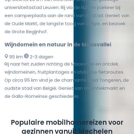
universiteitsstad Leuven. Rij via de N26 en parkeer bij
een camperplaats aan de rand van de stad. Geniet van
de Oude Markt, de langste toog van België, en bezoek
de Grote Begijnhof.
Wijndomein en natuur in de Maasvallei
95 km
2-3 dagen
Rij naar het zuiden richting de Maasvallei en ontdek
wijndomeinen, fruitplantages en idyllische fietsroutes.
Op circa 95 km vind je de charmante stad Tongeren, de
oudste stad van België. Geniet van de antiekmarkt en
de Gallo-Romeinse geschiedenis.
Populaire mobilhomereizen voor
gezinnen vanuit Mechelen