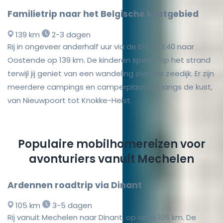
Familietrip naar het Belgische kustgebied
139 km
2-3 dagen
Rij in ongeveer anderhalf uur via de E19 en E40 naar
Oostende op 139 km. De kinderen spelen op het strand
terwijl jij geniet van een wandeling over de zeedijk. Er zijn
meerdere campings en camperplaatsen langs de kust,
van Nieuwpoort tot Knokke-Heist.
Populaire mobilhomereizen voor
avonturiers vanuit Mechelen
Ardennen roadtrip via Dinant
105 km
3-5 dagen
Rij vanuit Mechelen naar Dinant, op circa 105 km. De