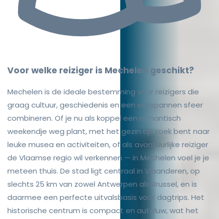
Voor welke reiziger is Mechelen geschikt?
Mechelen is de ideale bestemming voor reizigers die
graag cultuur, geschiedenis en een ontspannen sfeer
combineren. Of je nu als koppel een romantisch
weekendje weg plant, met het gezin op zoek bent naar
leuke musea en activiteiten, of als avontuurlijke reiziger
de Vlaamse regio wil verkennen — in Mechelen voel je je
meteen thuis. De stad ligt centraal in Vlaanderen, op
slechts 25 km van zowel Antwerpen als Brussel, en is
daarmee een perfecte uitvalsbasis voor dagtrips. Het
historische centrum is compact en autoluw, wat het