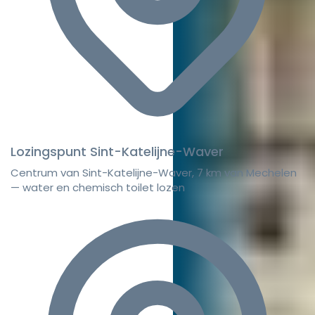
Lozingspunt Sint-Katelijne-Waver
Centrum van Sint-Katelijne-Waver, 7 km van Mechelen
— water en chemisch toilet lozen