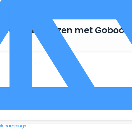
Duurzaam reizen met Goboon
. Zo maken we optimaal gebruik van wat er al beschikbaar is, 
ek campings