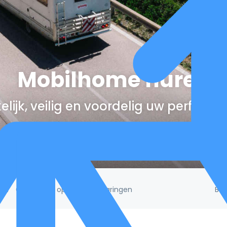
Mobilhome huren
lijk, veilig en voordelig uw perfect
Be
/5!
Gebaseerd op 132.395 ervaringen