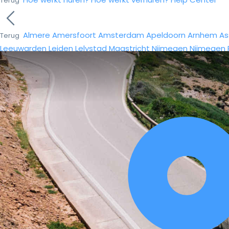
Terug
Almere
Amersfoort
Amsterdam
Apeldoorn
Arnhem
As
Terug
Leeuwarden
Leiden
Lelystad
Maastricht
Nijmegen
Nijmegen