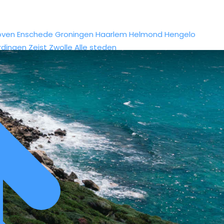
oven
Enschede
Groningen
Haarlem
Helmond
Hengelo
rdingen
Zeist
Zwolle
Alle steden