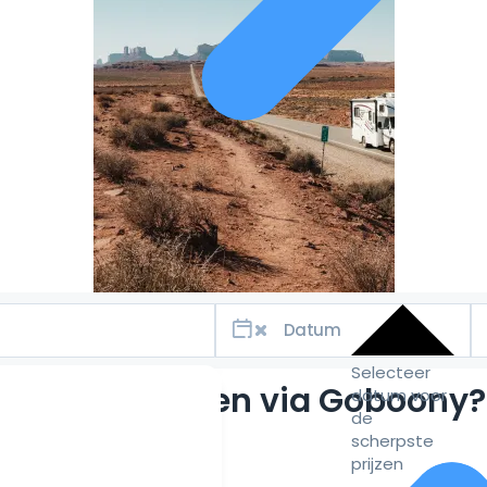
Selecteer
Waarom huren via Goboony?
datum voor
de
scherpste
prijzen