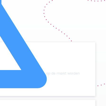
y
zonder dat er extra campers op de markt worden