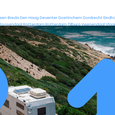
sen
Breda
Den Haag
Deventer
Doetinchem
Dordrecht
Eindh
Roosendaal
Rotterdam
Rotterdam
Tilburg
Veenendaal
Vlaa