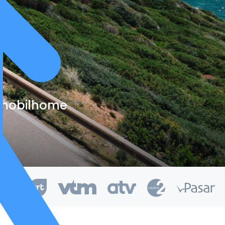
e mobilhome
kend van