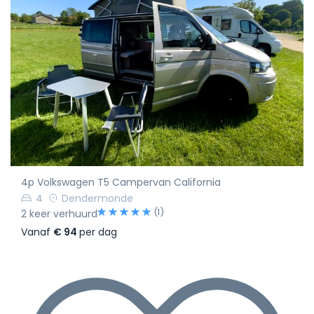
4p Volkswagen T5 Campervan California
4
Dendermonde
(1)
2 keer verhuurd
Vanaf
€ 94
per dag