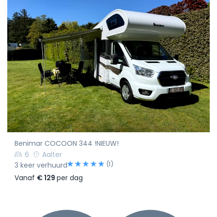
Benimar COCOON 344 !NIEUW!
6
Aalter
(1)
3 keer verhuurd
Vanaf
€ 129
per dag