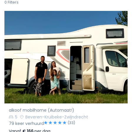
0
Filters
alkoof mobilhome (Automaat!)
5
Beveren-Kruibeke-Zwijndrecht
(33)
79 keer verhuurd
Vanaf
€ 166
per dag