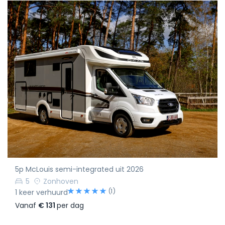
5p McLouis semi-integrated uit 2026
5
Zonhoven
(1)
1 keer verhuurd
Vanaf
€ 131
per dag