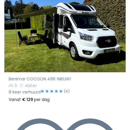
Benimar COCOON 496 !NIEUW!
5
Aalter
(4)
8 keer verhuurd
Vanaf
€ 129
per dag