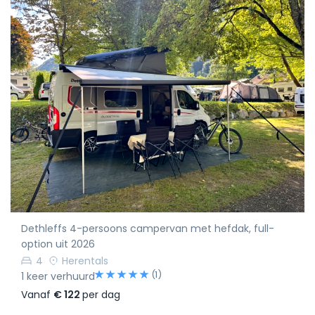
Dethleffs 4-persoons campervan met hefdak, full-
option uit 2026
4
Herentals
(1)
1 keer verhuurd
Vanaf
€ 122
per dag