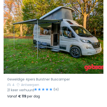
Geweldige 4pers Burstner Buscamper
4
Antwerpen
(14)
21 keer verhuurd
Vanaf
€ 119
per dag