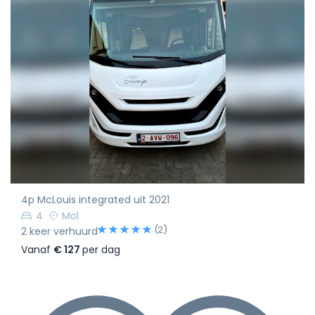
4p McLouis integrated uit 2021
4
Mol
(2)
2 keer verhuurd
Vanaf
€ 127
per dag