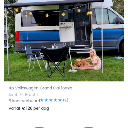
4p Volkswagen Grand California
4
Brecht
(2)
6 keer verhuurd
Vanaf
€ 126
per dag