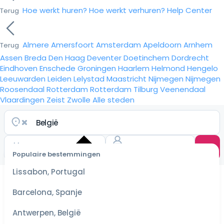
Hoe werkt huren?
Hoe werkt verhuren?
Help Center
Terug
Almere
Amersfoort
Amsterdam
Apeldoorn
Arnhem
Terug
Assen
Breda
Den Haag
Deventer
Doetinchem
Dordrecht
Eindhoven
Enschede
Groningen
Haarlem
Helmond
Hengelo
Leeuwarden
Leiden
Lelystad
Maastricht
Nijmegen
Nijmegen
Roosendaal
Rotterdam
Rotterdam
Tilburg
Veenendaal
Vlaardingen
Zeist
Zwolle
Alle steden
Populaire bestemmingen
Selecteer
Lissabon, Portugal
datum
voor de
Barcelona, Spanje
scherpste
prijzen
Antwerpen, België