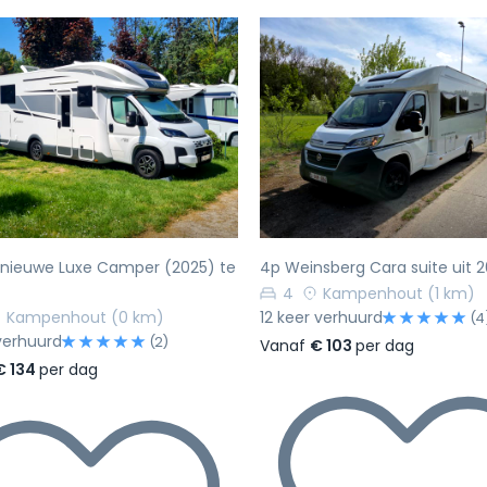
rige
Volgende
Vorige
rnieuwe Luxe Camper (2025) te
4p Weinsberg Cara suite uit 
4
Kampenhout
(1 km)
Kampenhout
(0 km)
12 keer verhuurd
(4
verhuurd
(2)
Vanaf
€ 103
per dag
€ 134
per dag