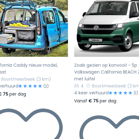
rige
Volgende
Vorige
fornia Caddy nieuw model,
Zoals gezien op konvooi! - 5p
aat
Volkswagen California BEACH 
met luifel
Boortmeerbeek
(3 km)
verhuurd
4
Boortmeerbeek
(3 k
(2)
4 keer verhuurd
(1)
€ 75
per dag
Vanaf
€ 75
per dag