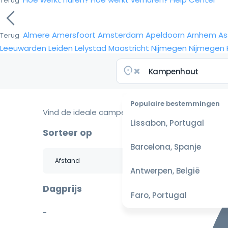
Terug
Almere
Amersfoort
Amsterdam
Apeldoorn
Arnhem
As
Terug
Leeuwarden
Leiden
Lelystad
Maastricht
Nijmegen
Nijmegen
Populaire bestemmingen
Vind de ideale camper voor je reis
Lissabon, Portugal
Sorteer op
Barcelona, Spanje
Antwerpen, België
Dagprijs
Faro, Portugal
-