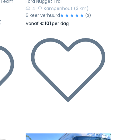
er Team
Ford Nugget Trail
4
Kampenhout
(3 km)
6 keer verhuurd
(3)
)
Vanaf
€ 101
per dag