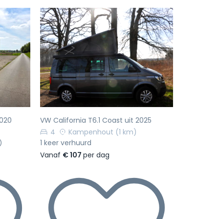
Volgende
Vorige
Volgende
2020
VW California T6.1 Coast uit 2025
4
Kampenhout
(1 km)
1 keer verhuurd
)
Vanaf
€ 107
per dag