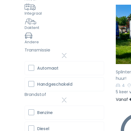
Integraal
Daktent
Vo
Andere
Transmissie
Automaat
Splinte
huur!
Handgeschakeld
4
5 keer 
Brandstof
Vanaf
Benzine
Diesel