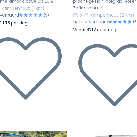
ime Rimor alcove uit 2018
prachtige Half Integraal Roll
Zefiro te huur,
Kampenhout
(1 km)
 verhuurd
5
Kampenhout
(2 km)
(5)
14 keer verhuurd
(5
€ 108
per dag
Vanaf
€ 127
per dag