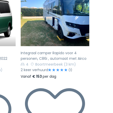
Volgende
Vorige
Volgende
Integraal camper Rapido voor 4
2022
personen, C86i , automaat met Airco
4
Boortmeerbeek
(3 km)
m)
2 keer verhuurd
(1)
Vanaf
€ 153
per dag