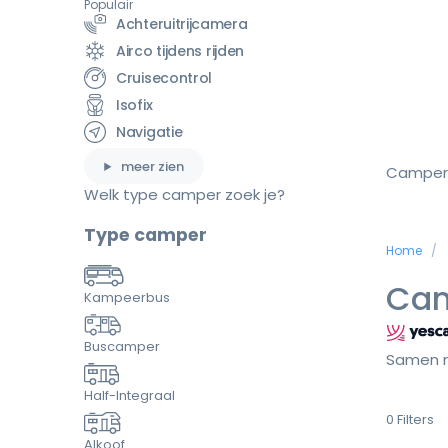
Populair
Achteruitrijcamera
Airco tijdens rijden
Cruisecontrol
Isofix
Navigatie
meer zien
Camper
Welk type camper zoek je?
Type camper
Home
Cam
Kampeerbus
Buscamper
Samen m
Half-Integraal
0
Filters
Alkoof