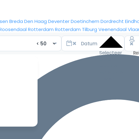
sen
Breda
Den Haag
Deventer
Doetinchem
Dordrecht
Eindh
Roosendaal
Rotterdam
Rotterdam
Tilburg
Veenendaal
Vlaa
Selecteer
datum
voor de
scherpste
prijzen