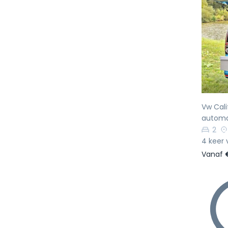
Vo
Vw Cali
autom
2
4 keer 
Vanaf