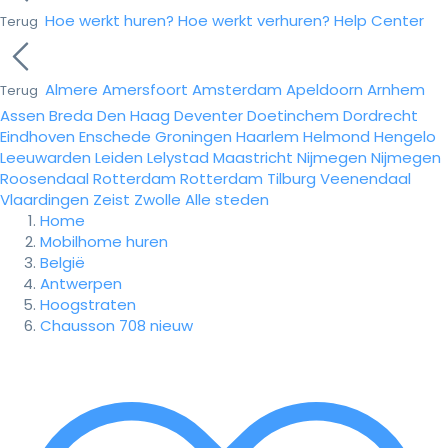
Hoe werkt huren?
Hoe werkt verhuren?
Help Center
Terug
Almere
Amersfoort
Amsterdam
Apeldoorn
Arnhem
Terug
Assen
Breda
Den Haag
Deventer
Doetinchem
Dordrecht
Eindhoven
Enschede
Groningen
Haarlem
Helmond
Hengelo
Leeuwarden
Leiden
Lelystad
Maastricht
Nijmegen
Nijmegen
Roosendaal
Rotterdam
Rotterdam
Tilburg
Veenendaal
Vlaardingen
Zeist
Zwolle
Alle steden
Home
Mobilhome huren
België
Antwerpen
Hoogstraten
Chausson 708 nieuw