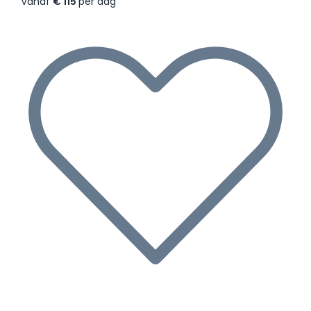
Vanaf
€ 115
per dag