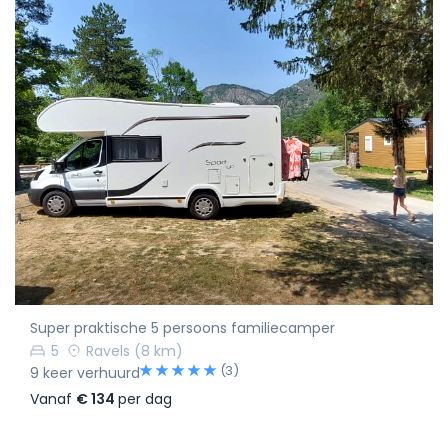
Super praktische 5 persoons familiecamper
5
Ravels
(8 km)
(3)
9 keer verhuurd
Vanaf
€ 134
per dag