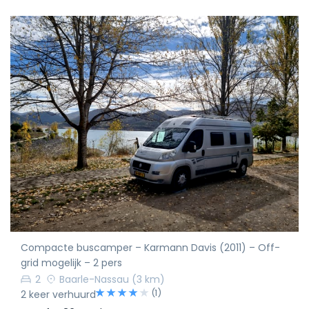
Compacte buscamper – Karmann Davis (2011) – Off-
grid mogelijk – 2 pers
2
Baarle-Nassau
(3 km)
(1)
2 keer verhuurd