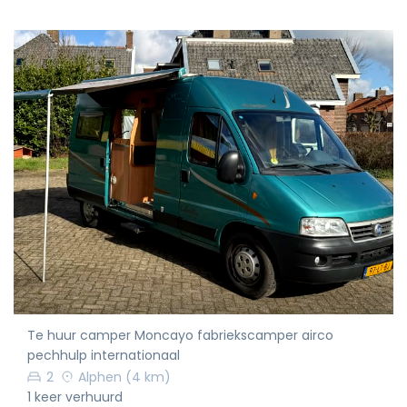
Te huur camper Moncayo fabriekscamper airco
pechhulp internationaal
2
Alphen
(4 km)
1 keer verhuurd