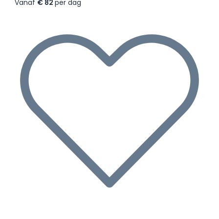
Vanaf
€ 82
per dag