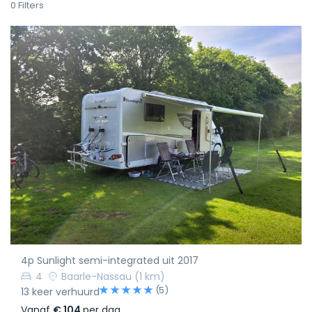
0
Filters
4p Sunlight semi-integrated uit 2017
4
Baarle-Nassau
(1 km)
(5)
13 keer verhuurd
Vanaf
€ 104
per dag