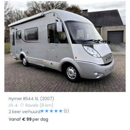
Hymer B544 SL (2007)
4
Ravels
(8 km)
(2)
2 keer verhuurd
Vanaf
€ 99
per dag