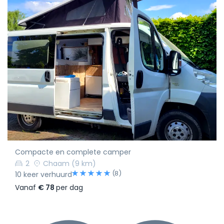
Compacte en complete camper
2
Chaam
(9 km)
(8)
10 keer verhuurd
Vanaf
€ 78
per dag