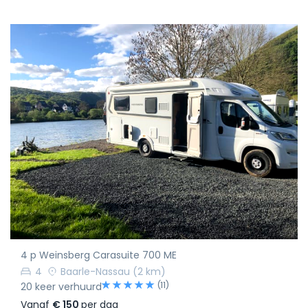
4 p Weinsberg Carasuite 700 ME
4
Baarle-Nassau
(2 km)
(11)
20 keer verhuurd
Vanaf
€ 150
per dag