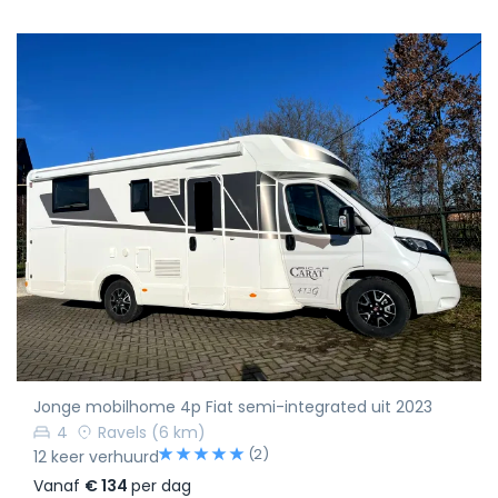
Jonge mobilhome 4p Fiat semi-integrated uit 2023
4
Ravels
(6 km)
(2)
12 keer verhuurd
Vanaf
€ 134
per dag