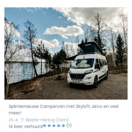
Splinternieuwe Campervan met Skyloft, airco en veel
meer!
4
Baarle-Hertog
(1 km)
(7)
14 keer verhuurd