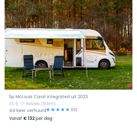
5p McLouis Carat integrated uit 2023
5
Ravels
(9 km)
(13)
44 keer verhuurd
Vanaf
€ 132
per dag