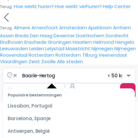
Hoe werkt huren?
Hoe werkt verhuren?
Help Center
Terug
Almere
Amersfoort
Amsterdam
Apeldoorn
Arnhem
Terug
Assen
Breda
Den Haag
Deventer
Doetinchem
Dordrecht
Eindhoven
Enschede
Groningen
Haarlem
Helmond
Hengelo
Leeuwarden
Leiden
Lelystad
Maastricht
Nijmegen
Nijmegen
Roosendaal
Rotterdam
Rotterdam
Tilburg
Veenendaal
Vlaardingen
Zeist
Zwolle
Alle steden
Populaire bestemmingen
Selecteer
Lissabon, Portugal
datum
voor de
Barcelona, Spanje
scherpste
prijzen
Antwerpen, België