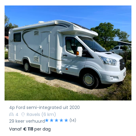
4p Ford semi-integrated uit 2020
4
Ravels
(6 km)
(14)
29 keer verhuurd
Vanaf
€ 118
per dag