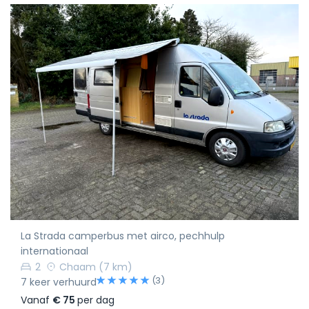
La Strada camperbus met airco, pechhulp
internationaal
2
Chaam
(7 km)
(3)
7 keer verhuurd
Vanaf
€ 75
per dag