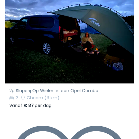
2p Slaperij Op Wielen in een Opel Combo
2
Chaam
(9 km)
Vanaf
€ 87
per dag