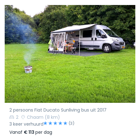
2 persoons Fiat Ducato Sunliving bus uit 2017
2
Chaam
(8 km)
(3)
3 keer verhuurd
Vanaf
€ 113
per dag