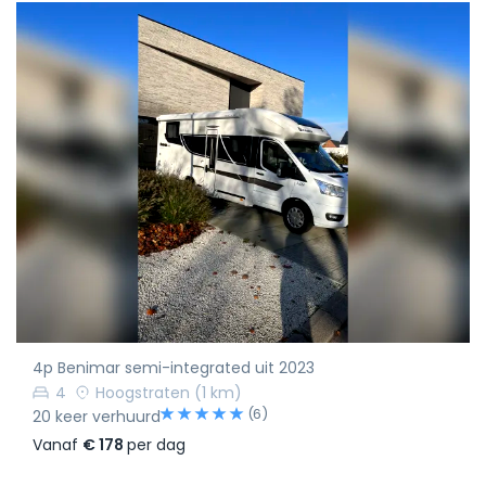
4p Benimar semi-integrated uit 2023
4
Hoogstraten
(1 km)
(6)
20 keer verhuurd
Vanaf
€ 178
per dag