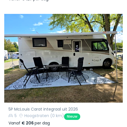
5P McLouis Carat integraal uit 2026
5
Hoogstraten
(0 km)
Nieuw
Vanaf
€ 206
per dag