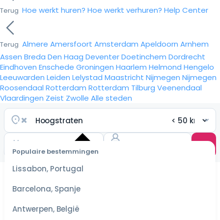
Hoe werkt huren?
Hoe werkt verhuren?
Help Center
Terug
Almere
Amersfoort
Amsterdam
Apeldoorn
Arnhem
Terug
Assen
Breda
Den Haag
Deventer
Doetinchem
Dordrecht
Eindhoven
Enschede
Groningen
Haarlem
Helmond
Hengelo
Leeuwarden
Leiden
Lelystad
Maastricht
Nijmegen
Nijmegen
Roosendaal
Rotterdam
Rotterdam
Tilburg
Veenendaal
Vlaardingen
Zeist
Zwolle
Alle steden
Populaire bestemmingen
Selecteer
Lissabon, Portugal
datum
voor de
Barcelona, Spanje
scherpste
prijzen
Antwerpen, België