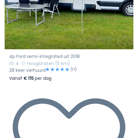
4p Ford semi-integrated uit 2018
4
Hoogstraten
(5 km)
(17)
28 keer verhuurd
Vanaf
€ 115
per dag