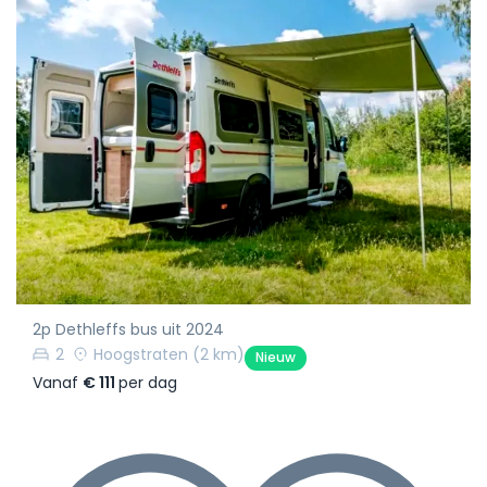
2p Dethleffs bus uit 2024
2
Hoogstraten
(2 km)
Nieuw
Vanaf
€ 111
per dag