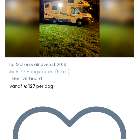
5p McLouis alcove uit 2014
5
Hoogstraten
(5 km)
1 keer verhuurd
Vanaf
€ 127
per dag