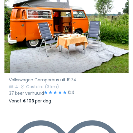
Volkswagen Camperbus uit 1974
4
Castelre
(3 km)
(21)
37 keer verhuurd
Vanaf
€ 103
per dag