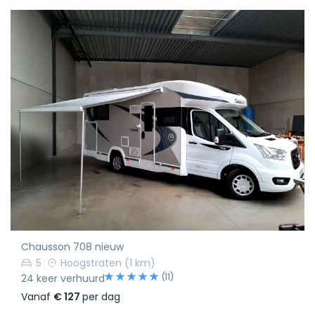
Chausson 708 nieuw
5
Hoogstraten
(1 km)
(11)
24 keer verhuurd
Vanaf
€ 127
per dag