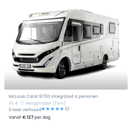
McLouis Carat 870G integrated 4 personen
4
Hoogstraten
(1 km)
(1)
6 keer verhuurd
Vanaf
€ 127
per dag