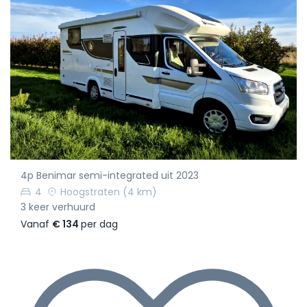
4p Benimar semi-integrated uit 2023
4
Hoogstraten
(4 km)
3 keer verhuurd
Vanaf
€ 134
per dag