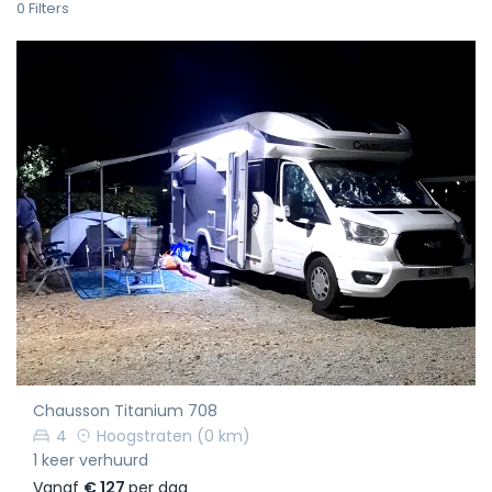
0
Filters
Chausson Titanium 708
4
Hoogstraten
(0 km)
1 keer verhuurd
Vanaf
€ 127
per dag