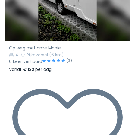
Op weg met onze Mobie
4
Rijkevorsel
(6 km)
(3)
6 keer verhuurd
Vanaf
€ 122
per dag