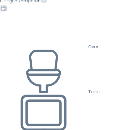
Off-grid kamperen
Oven
Toilet