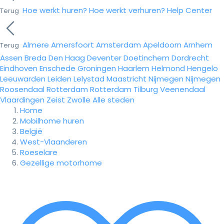
Hoe werkt huren?
Hoe werkt verhuren?
Help Center
Terug
Almere
Amersfoort
Amsterdam
Apeldoorn
Arnhem
Terug
Assen
Breda
Den Haag
Deventer
Doetinchem
Dordrecht
Eindhoven
Enschede
Groningen
Haarlem
Helmond
Hengelo
Leeuwarden
Leiden
Lelystad
Maastricht
Nijmegen
Nijmegen
Roosendaal
Rotterdam
Rotterdam
Tilburg
Veenendaal
Vlaardingen
Zeist
Zwolle
Alle steden
Home
Mobilhome huren
België
West-Vlaanderen
Roeselare
Gezellige motorhome