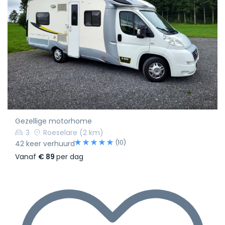
Gezellige motorhome
3
Roeselare
(2 km)
(10)
42 keer verhuurd
Vanaf
€ 89
per dag