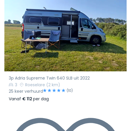
3p Adria Supreme Twin 640 SLB uit 2022
3
Roeselare
(2 km)
(10)
25 keer verhuurd
Vanaf
€ 112
per dag