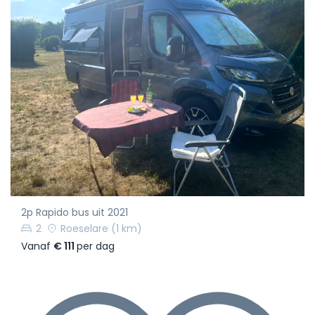
2p Rapido bus uit 2021
2
Roeselare
(1 km)
Vanaf
€ 111
per dag