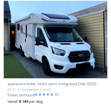
4persoons Roller Team semi-integrated (feb 2023)
4
Roeselare
(1 km)
(5)
11 keer verhuurd
Vanaf
€ 146
per dag