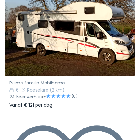
Ruime familie Mobilhome
6
Roeselare
(2 km)
(6)
24 keer verhuurd
Vanaf
€ 121
per dag