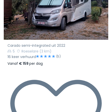
Carado semi-integrated uit 2022
5
Roeselare
(3 km)
(5)
16 keer verhuurd
Vanaf
€ 159
per dag