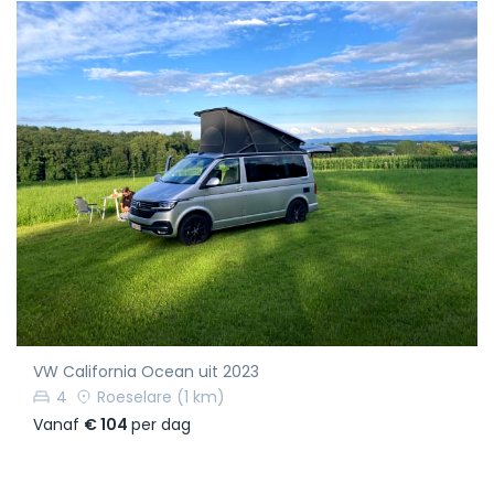
VW California Ocean uit 2023
4
Roeselare
(1 km)
Vanaf
€ 104
per dag