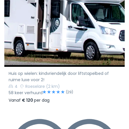
Huis op wielen: kindvriendelijk door liftstapelbed of
ruime luxe voor 2!
4
Roeselare
(2 km)
(29)
58 keer verhuurd
Vanaf
€ 120
per dag