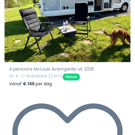
4 persoons McLouis Avantgarde uit 2025
4
Roeselare
(2 km)
Nieuw
Vanaf
€ 146
per dag