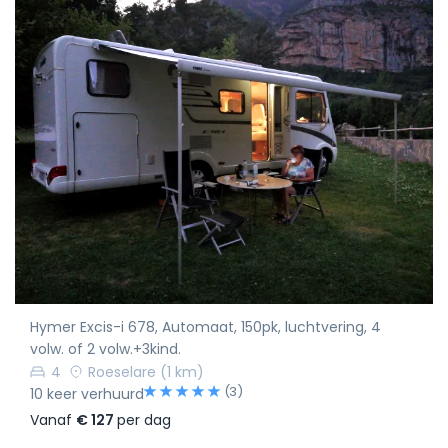
Hymer Excis-i 678, Automaat, 150pk, luchtvering, 4
volw. of 2 volw.+3kind.
4
Roeselare
(1 km)
(3)
10 keer verhuurd
Vanaf
€ 127
per dag