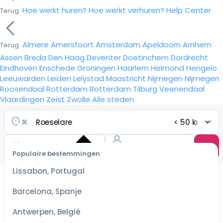
Hoe werkt huren?
Hoe werkt verhuren?
Help Center
Terug
Almere
Amersfoort
Amsterdam
Apeldoorn
Arnhem
Terug
Assen
Breda
Den Haag
Deventer
Doetinchem
Dordrecht
Eindhoven
Enschede
Groningen
Haarlem
Helmond
Hengelo
Leeuwarden
Leiden
Lelystad
Maastricht
Nijmegen
Nijmegen
Roosendaal
Rotterdam
Rotterdam
Tilburg
Veenendaal
Vlaardingen
Zeist
Zwolle
Alle steden
Populaire bestemmingen
Selecteer
Lissabon, Portugal
datum
voor de
Barcelona, Spanje
scherpste
prijzen
Antwerpen, België