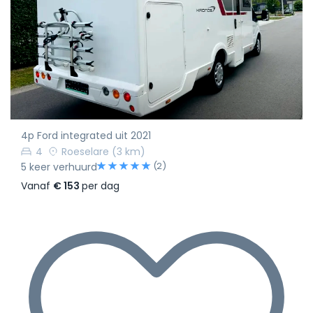
4p Ford integrated uit 2021
4
Roeselare
(3 km)
(2)
5 keer verhuurd
Vanaf
€ 153
per dag