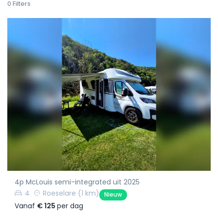
0
Filters
4p McLouis semi-integrated uit 2025
4
Roeselare
(1 km)
Nieuw
Vanaf
€ 125
per dag