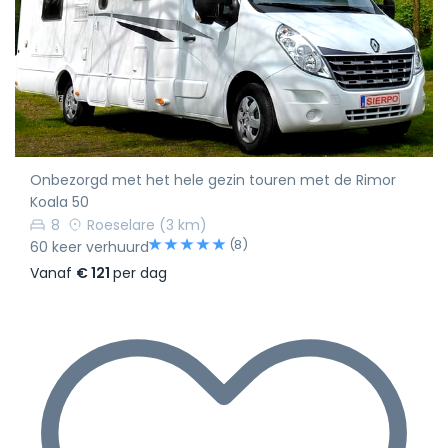
Onbezorgd met het hele gezin touren met de Rimor
Koala 50
8
Roeselare
(3 km)
(8)
60 keer verhuurd
Vanaf
€ 121
per dag