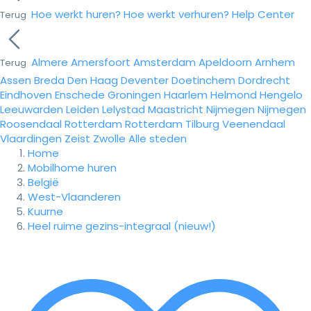
Hoe werkt huren?
Hoe werkt verhuren?
Help Center
Terug
Almere
Amersfoort
Amsterdam
Apeldoorn
Arnhem
Terug
Assen
Breda
Den Haag
Deventer
Doetinchem
Dordrecht
Eindhoven
Enschede
Groningen
Haarlem
Helmond
Hengelo
Leeuwarden
Leiden
Lelystad
Maastricht
Nijmegen
Nijmegen
Roosendaal
Rotterdam
Rotterdam
Tilburg
Veenendaal
Vlaardingen
Zeist
Zwolle
Alle steden
Home
Mobilhome huren
België
West-Vlaanderen
Kuurne
Heel ruime gezins-integraal (nieuw!)