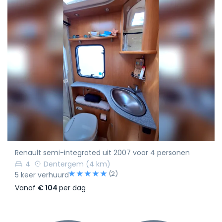
Renault semi-integrated uit 2007 voor 4 personen
4
Dentergem
(4 km)
(2)
5 keer verhuurd
Vanaf
€ 104
per dag