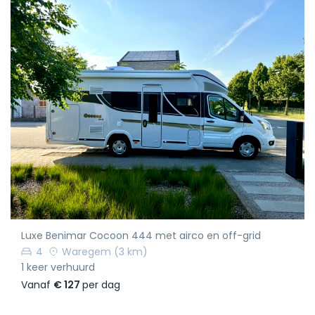
Luxe Benimar Cocoon 444 met airco en off-grid
4
Waregem
(3 km)
1 keer verhuurd
Vanaf
€ 127
per dag