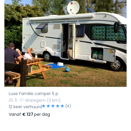
Luxe Familie camper 5 p
5
Waregem
(3 km)
(4)
12 keer verhuurd
Vanaf
€ 127
per dag