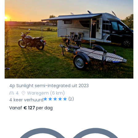
4p Sunlight semi-integrated uit 2023
4
Waregem
(6 km)
(2)
4 keer verhuurd
Vanaf
€ 127
per dag