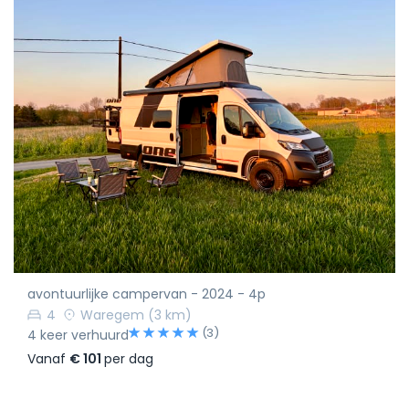
avontuurlijke campervan - 2024 - 4p
4
Waregem
(3 km)
(3)
4 keer verhuurd
Vanaf
€ 101
per dag