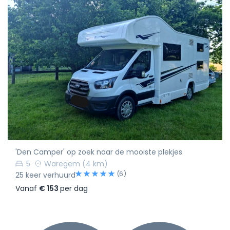
'Den Camper' op zoek naar de mooiste plekjes
5
Waregem
(4 km)
(6)
25 keer verhuurd
Vanaf
€ 153
per dag