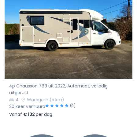
4p Chausson 788 uit 2022, Automaat, volledig
uitgerust
4
Waregem
(5 km)
(9)
20 keer verhuurd
Vanaf
€ 132
per dag