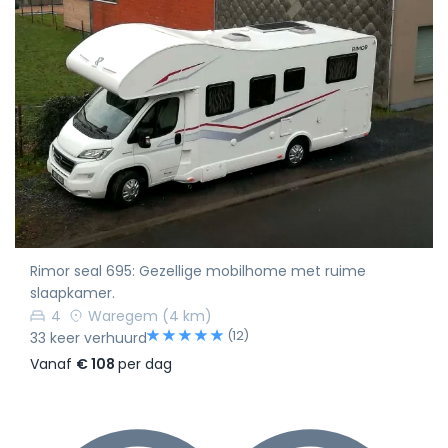
Rimor seal 695: Gezellige mobilhome met ruime
slaapkamer.
4
Waregem
(4 km)
(12)
33 keer verhuurd
Vanaf
€ 108
per dag