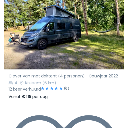
Clever Van met daktent (4 personen) - Bouwjaar 2022
4
Kruisem
(6 km)
(6)
12 keer verhuurd
Vanaf
€ 118
per dag