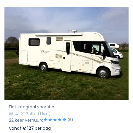
Fiat Integraal voor 4 p
4
Zulte
(1 km)
(8)
22 keer verhuurd
Vanaf
€ 127
per dag