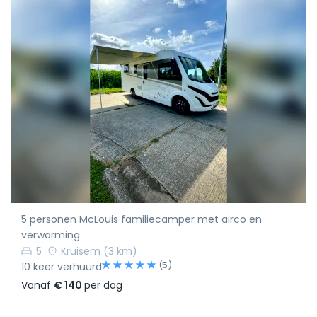
5 personen McLouis familiecamper met airco en
verwarming.
5
Kruisem
(3 km)
(5)
10 keer verhuurd
Vanaf
€ 140
per dag