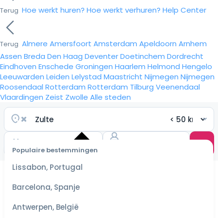
Hoe werkt huren?
Hoe werkt verhuren?
Help Center
Terug
Almere
Amersfoort
Amsterdam
Apeldoorn
Arnhem
Terug
Assen
Breda
Den Haag
Deventer
Doetinchem
Dordrecht
Eindhoven
Enschede
Groningen
Haarlem
Helmond
Hengelo
Leeuwarden
Leiden
Lelystad
Maastricht
Nijmegen
Nijmegen
Roosendaal
Rotterdam
Rotterdam
Tilburg
Veenendaal
Vlaardingen
Zeist
Zwolle
Alle steden
Populaire bestemmingen
Selecteer
Lissabon, Portugal
datum
voor de
Barcelona, Spanje
scherpste
prijzen
Antwerpen, België