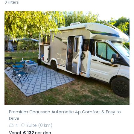
0
Filters
Premium Chausson Automatic 4p Comfort & Easy to
Drive
4
Zulte
(0 km)
Vanaf
€ 132
per dag