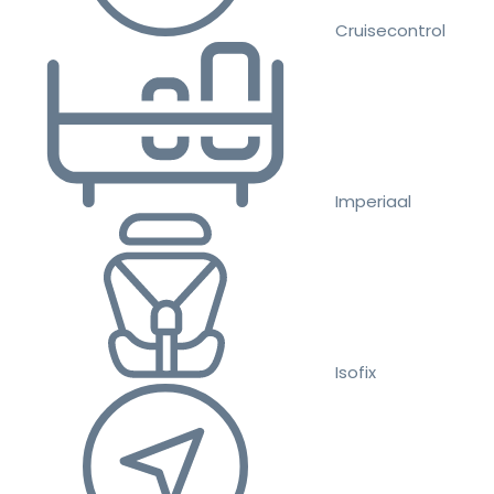
Cruisecontrol
Imperiaal
Isofix