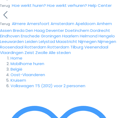
Hoe werkt huren?
Hoe werkt verhuren?
Help Center
Terug
Almere
Amersfoort
Amsterdam
Apeldoorn
Arnhem
Terug
Assen
Breda
Den Haag
Deventer
Doetinchem
Dordrecht
Eindhoven
Enschede
Groningen
Haarlem
Helmond
Hengelo
Leeuwarden
Leiden
Lelystad
Maastricht
Nijmegen
Nijmegen
Roosendaal
Rotterdam
Rotterdam
Tilburg
Veenendaal
Vlaardingen
Zeist
Zwolle
Alle steden
Home
Mobilhome huren
België
Oost-Vlaanderen
Kruisem
Volkswagen T5 (2012) voor 2 personen