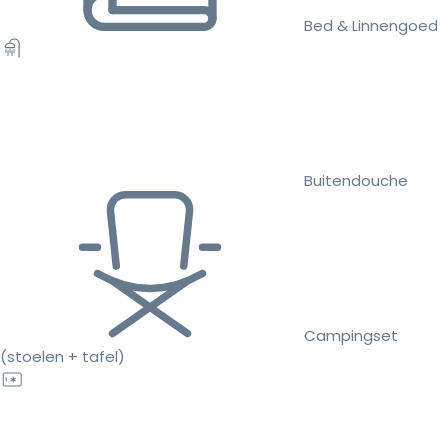
Bed & Linnengoed
Buitendouche
Campingset
(stoelen + tafel)