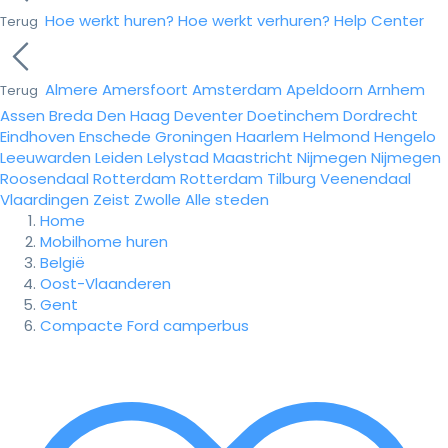
Hoe werkt huren?
Hoe werkt verhuren?
Help Center
Terug
Almere
Amersfoort
Amsterdam
Apeldoorn
Arnhem
Terug
Assen
Breda
Den Haag
Deventer
Doetinchem
Dordrecht
Eindhoven
Enschede
Groningen
Haarlem
Helmond
Hengelo
Leeuwarden
Leiden
Lelystad
Maastricht
Nijmegen
Nijmegen
Roosendaal
Rotterdam
Rotterdam
Tilburg
Veenendaal
Vlaardingen
Zeist
Zwolle
Alle steden
Home
Mobilhome huren
België
Oost-Vlaanderen
Gent
Compacte Ford camperbus