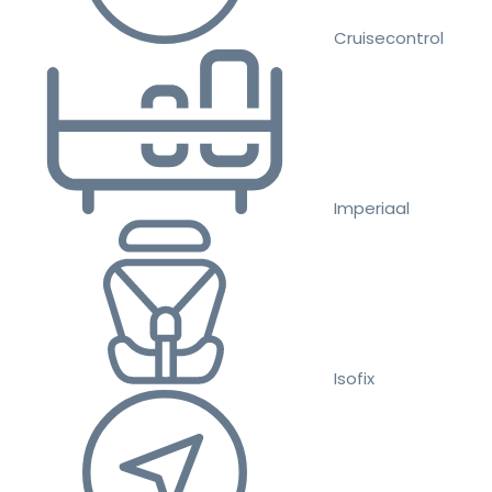
Cruisecontrol
Imperiaal
Isofix