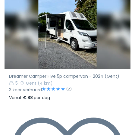
Dreamer Camper Five 5p campervan - 2024 (Gent)
5
Gent
(4 km)
(2)
3 keer verhuurd
Vanaf
€ 88
per dag