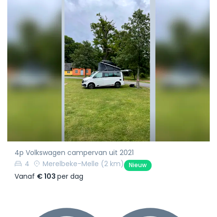
4p Volkswagen campervan uit 2021
4
Merelbeke-Melle
(2 km)
Nieuw
Vanaf
€ 103
per dag