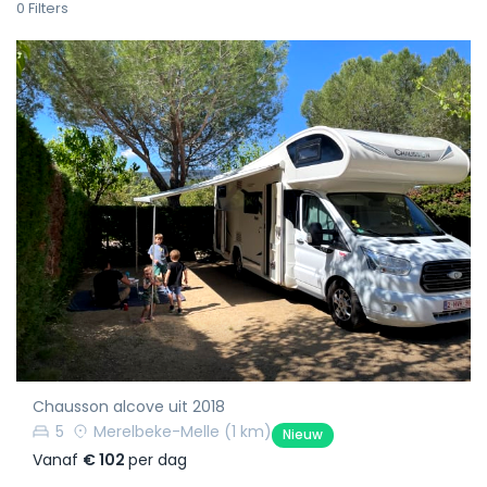
0
Filters
Chausson alcove uit 2018
5
Merelbeke-Melle
(1 km)
Nieuw
Vanaf
€ 102
per dag