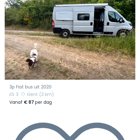
3p Fiat bus uit 2020
3
Gent
(3 km)
Vanaf
€ 87
per dag