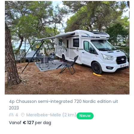
4p Chausson semi-integrated 720 Nordic edition uit
2023
4
Merelbeke-Melle
(2 km)
Nieuw
Vanaf
€ 127
per dag