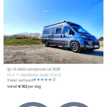
2p +2 Adria campervan uit 2025
4
Merelbeke-Melle
(3 km)
(1)
3 keer verhuurd
Vanaf
€ 162
per dag