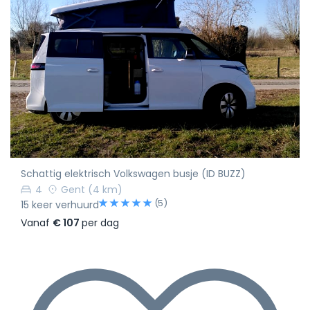
Schattig elektrisch Volkswagen busje (ID BUZZ)
4
Gent
(4 km)
(5)
15 keer verhuurd
Vanaf
€ 107
per dag