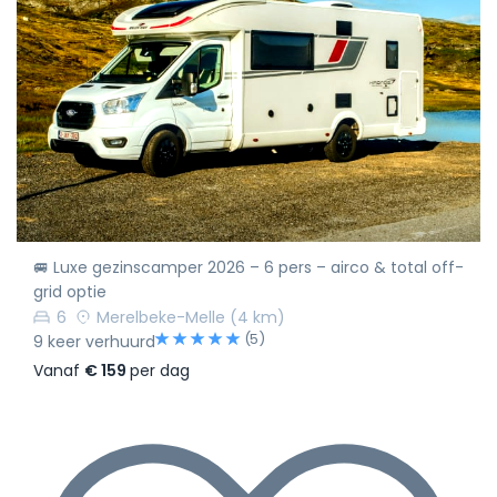
🚐 Luxe gezinscamper 2026 – 6 pers – airco & total off-
grid optie
6
Merelbeke-Melle
(4 km)
(5)
9 keer verhuurd
Vanaf
€ 159
per dag