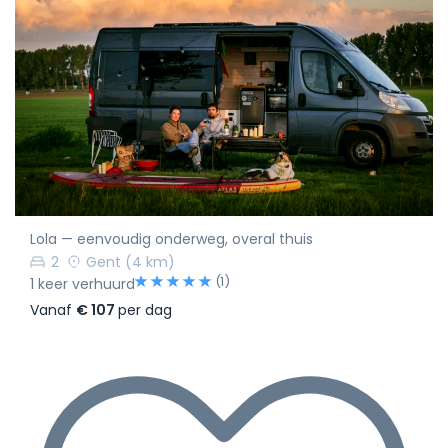
Lola — eenvoudig onderweg, overal thuis
2
Gent
(4 km)
(1)
1 keer verhuurd
Vanaf
€ 107
per dag