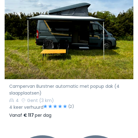
Campervan Burstner automatic met popup dak (4
slaapplaatsen)
4
Gent
(3 km)
(2)
4 keer verhuurd
Vanaf
€ 117
per dag