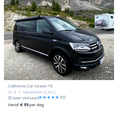
California Car Ocean T6
4
Merelbeke
(2 km)
(10)
25 keer verhuurd
Vanaf
€ 89
per dag