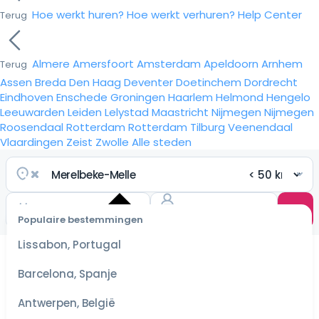
Hoe werkt huren?
Hoe werkt verhuren?
Help Center
Terug
Almere
Amersfoort
Amsterdam
Apeldoorn
Arnhem
Terug
Assen
Breda
Den Haag
Deventer
Doetinchem
Dordrecht
Eindhoven
Enschede
Groningen
Haarlem
Helmond
Hengelo
Leeuwarden
Leiden
Lelystad
Maastricht
Nijmegen
Nijmegen
Roosendaal
Rotterdam
Rotterdam
Tilburg
Veenendaal
Vlaardingen
Zeist
Zwolle
Alle steden
Populaire bestemmingen
Selecteer
Lissabon, Portugal
datum
voor de
Barcelona, Spanje
scherpste
prijzen
Antwerpen, België