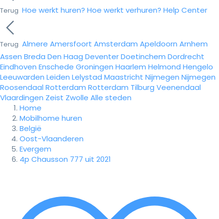
Hoe werkt huren?
Hoe werkt verhuren?
Help Center
Terug
Almere
Amersfoort
Amsterdam
Apeldoorn
Arnhem
Terug
Assen
Breda
Den Haag
Deventer
Doetinchem
Dordrecht
Eindhoven
Enschede
Groningen
Haarlem
Helmond
Hengelo
Leeuwarden
Leiden
Lelystad
Maastricht
Nijmegen
Nijmegen
Roosendaal
Rotterdam
Rotterdam
Tilburg
Veenendaal
Vlaardingen
Zeist
Zwolle
Alle steden
Home
Mobilhome huren
België
Oost-Vlaanderen
Evergem
4p Chausson 777 uit 2021