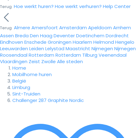
Hoe werkt huren?
Hoe werkt verhuren?
Help Center
Terug
Almere
Amersfoort
Amsterdam
Apeldoorn
Arnhem
Terug
Assen
Breda
Den Haag
Deventer
Doetinchem
Dordrecht
Eindhoven
Enschede
Groningen
Haarlem
Helmond
Hengelo
Leeuwarden
Leiden
Lelystad
Maastricht
Nijmegen
Nijmegen
Roosendaal
Rotterdam
Rotterdam
Tilburg
Veenendaal
Vlaardingen
Zeist
Zwolle
Alle steden
Home
Mobilhome huren
België
Limburg
Sint-Truiden
Challenger 287 Graphite Nordic