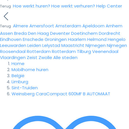
Hoe werkt huren?
Hoe werkt verhuren?
Help Center
Terug
Almere
Amersfoort
Amsterdam
Apeldoorn
Arnhem
Terug
Assen
Breda
Den Haag
Deventer
Doetinchem
Dordrecht
Eindhoven
Enschede
Groningen
Haarlem
Helmond
Hengelo
Leeuwarden
Leiden
Lelystad
Maastricht
Nijmegen
Nijmegen
Roosendaal
Rotterdam
Rotterdam
Tilburg
Veenendaal
Vlaardingen
Zeist
Zwolle
Alle steden
Home
Mobilhome huren
België
Limburg
Sint-Truiden
Weinsberg CaraCompact 600MF B AUTOMAAT