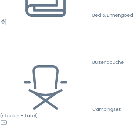
Bed & Linnengoed
Buitendouche
Campingset
(stoelen + tafel)