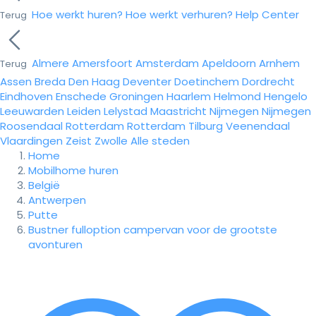
Hoe werkt huren?
Hoe werkt verhuren?
Help Center
Terug
Almere
Amersfoort
Amsterdam
Apeldoorn
Arnhem
Terug
Assen
Breda
Den Haag
Deventer
Doetinchem
Dordrecht
Eindhoven
Enschede
Groningen
Haarlem
Helmond
Hengelo
Leeuwarden
Leiden
Lelystad
Maastricht
Nijmegen
Nijmegen
Roosendaal
Rotterdam
Rotterdam
Tilburg
Veenendaal
Vlaardingen
Zeist
Zwolle
Alle steden
Home
Mobilhome huren
België
Antwerpen
Putte
Bustner fulloption campervan voor de grootste
avonturen