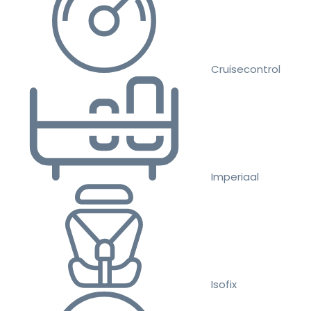
Cruisecontrol
Imperiaal
Isofix