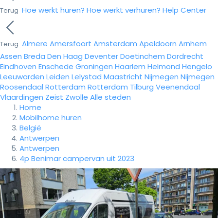
Hoe werkt huren?
Hoe werkt verhuren?
Help Center
Terug
Almere
Amersfoort
Amsterdam
Apeldoorn
Arnhem
Terug
Assen
Breda
Den Haag
Deventer
Doetinchem
Dordrecht
Eindhoven
Enschede
Groningen
Haarlem
Helmond
Hengelo
Leeuwarden
Leiden
Lelystad
Maastricht
Nijmegen
Nijmegen
Roosendaal
Rotterdam
Rotterdam
Tilburg
Veenendaal
Vlaardingen
Zeist
Zwolle
Alle steden
Home
Mobilhome huren
België
Antwerpen
Antwerpen
4p Benimar campervan uit 2023