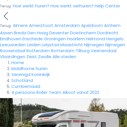
Hoe werkt huren?
Hoe werkt verhuren?
Help Center
Terug
Almere
Amersfoort
Amsterdam
Apeldoorn
Arnhem
Terug
Assen
Breda
Den Haag
Deventer
Doetinchem
Dordrecht
Eindhoven
Enschede
Groningen
Haarlem
Helmond
Hengelo
Leeuwarden
Leiden
Lelystad
Maastricht
Nijmegen
Nijmegen
Roosendaal
Rotterdam
Rotterdam
Tilburg
Veenendaal
Vlaardingen
Zeist
Zwolle
Alle steden
Home
Mobilhome huren
Verenigd Koninkrijk
Schotland
Cumbernauld
4 persoons Roller Team Alkoof vanaf 2022