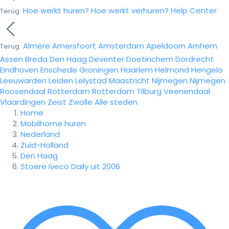
Hoe werkt huren?
Hoe werkt verhuren?
Help Center
Terug
Almere
Amersfoort
Amsterdam
Apeldoorn
Arnhem
Terug
Assen
Breda
Den Haag
Deventer
Doetinchem
Dordrecht
Eindhoven
Enschede
Groningen
Haarlem
Helmond
Hengelo
Leeuwarden
Leiden
Lelystad
Maastricht
Nijmegen
Nijmegen
Roosendaal
Rotterdam
Rotterdam
Tilburg
Veenendaal
Vlaardingen
Zeist
Zwolle
Alle steden
Home
Mobilhome huren
Nederland
Zuid-Holland
Den Haag
Stoere Iveco Daily uit 2006