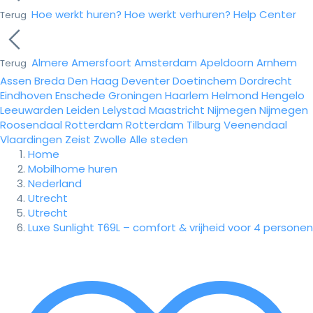
Hoe werkt huren?
Hoe werkt verhuren?
Help Center
Terug
Almere
Amersfoort
Amsterdam
Apeldoorn
Arnhem
Terug
Assen
Breda
Den Haag
Deventer
Doetinchem
Dordrecht
Eindhoven
Enschede
Groningen
Haarlem
Helmond
Hengelo
Leeuwarden
Leiden
Lelystad
Maastricht
Nijmegen
Nijmegen
Roosendaal
Rotterdam
Rotterdam
Tilburg
Veenendaal
Vlaardingen
Zeist
Zwolle
Alle steden
Home
Mobilhome huren
Nederland
Utrecht
Utrecht
Luxe Sunlight T69L – comfort & vrijheid voor 4 personen