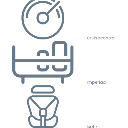
Cruisecontrol
Imperiaal
Isofix