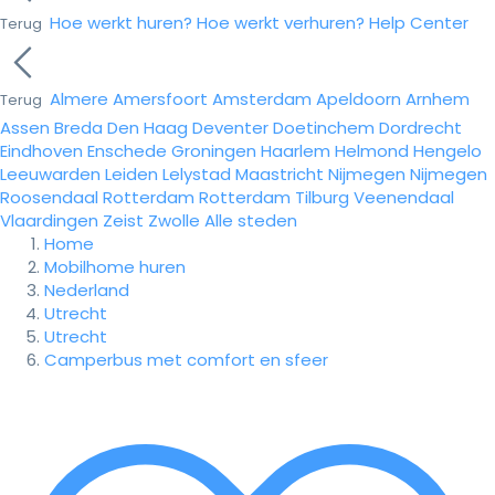
Hoe werkt huren?
Hoe werkt verhuren?
Help Center
Terug
Almere
Amersfoort
Amsterdam
Apeldoorn
Arnhem
Terug
Assen
Breda
Den Haag
Deventer
Doetinchem
Dordrecht
Eindhoven
Enschede
Groningen
Haarlem
Helmond
Hengelo
Leeuwarden
Leiden
Lelystad
Maastricht
Nijmegen
Nijmegen
Roosendaal
Rotterdam
Rotterdam
Tilburg
Veenendaal
Vlaardingen
Zeist
Zwolle
Alle steden
Home
Mobilhome huren
Nederland
Utrecht
Utrecht
Camperbus met comfort en sfeer