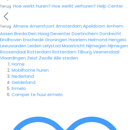
Hoe werkt huren?
Hoe werkt verhuren?
Help Center
Terug
Almere
Amersfoort
Amsterdam
Apeldoorn
Arnhem
Terug
Assen
Breda
Den Haag
Deventer
Doetinchem
Dordrecht
Eindhoven
Enschede
Groningen
Haarlem
Helmond
Hengelo
Leeuwarden
Leiden
Lelystad
Maastricht
Nijmegen
Nijmegen
Roosendaal
Rotterdam
Rotterdam
Tilburg
Veenendaal
Vlaardingen
Zeist
Zwolle
Alle steden
Home
Mobilhome huren
Nederland
Gelderland
Ermelo
Camper te huur ermelo