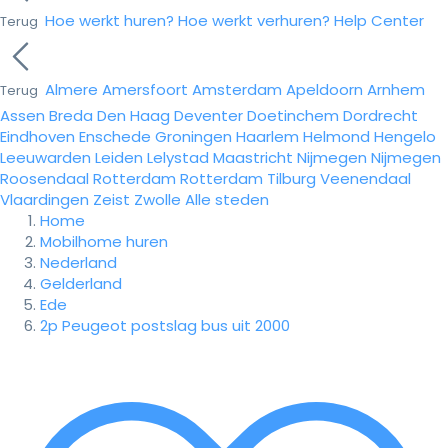
Hoe werkt huren?
Hoe werkt verhuren?
Help Center
Terug
Almere
Amersfoort
Amsterdam
Apeldoorn
Arnhem
Terug
Assen
Breda
Den Haag
Deventer
Doetinchem
Dordrecht
Eindhoven
Enschede
Groningen
Haarlem
Helmond
Hengelo
Leeuwarden
Leiden
Lelystad
Maastricht
Nijmegen
Nijmegen
Roosendaal
Rotterdam
Rotterdam
Tilburg
Veenendaal
Vlaardingen
Zeist
Zwolle
Alle steden
Home
Mobilhome huren
Nederland
Gelderland
Ede
2p Peugeot postslag bus uit 2000