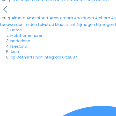
Terug
Almere
Amersfoort
Amsterdam
Apeldoorn
Arnhem
As
Terug
Leeuwarden
Leiden
Lelystad
Maastricht
Nijmegen
Nijmegen
Home
Mobilhome huren
Nederland
Friesland
Arum
4p Dethleffs half integraal uit 2007