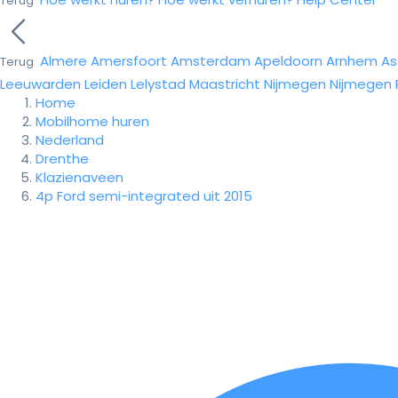
Terug
Almere
Amersfoort
Amsterdam
Apeldoorn
Arnhem
As
Terug
Leeuwarden
Leiden
Lelystad
Maastricht
Nijmegen
Nijmegen
Home
Mobilhome huren
Nederland
Drenthe
Klazienaveen
4p Ford semi-integrated uit 2015