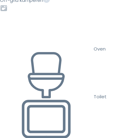
Off-grid kamperen
Oven
Toilet