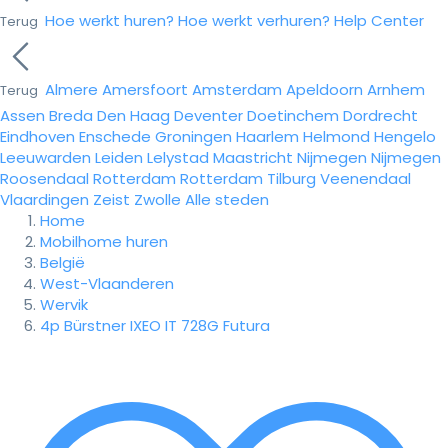
Hoe werkt huren?
Hoe werkt verhuren?
Help Center
Terug
Almere
Amersfoort
Amsterdam
Apeldoorn
Arnhem
Terug
Assen
Breda
Den Haag
Deventer
Doetinchem
Dordrecht
Eindhoven
Enschede
Groningen
Haarlem
Helmond
Hengelo
Leeuwarden
Leiden
Lelystad
Maastricht
Nijmegen
Nijmegen
Roosendaal
Rotterdam
Rotterdam
Tilburg
Veenendaal
Vlaardingen
Zeist
Zwolle
Alle steden
Home
Mobilhome huren
België
West-Vlaanderen
Wervik
4p Bürstner IXEO IT 728G Futura