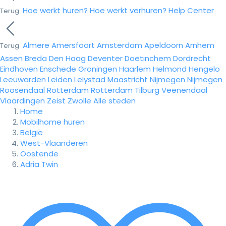
Hoe werkt huren?
Hoe werkt verhuren?
Help Center
Terug
Almere
Amersfoort
Amsterdam
Apeldoorn
Arnhem
Terug
Assen
Breda
Den Haag
Deventer
Doetinchem
Dordrecht
Eindhoven
Enschede
Groningen
Haarlem
Helmond
Hengelo
Leeuwarden
Leiden
Lelystad
Maastricht
Nijmegen
Nijmegen
Roosendaal
Rotterdam
Rotterdam
Tilburg
Veenendaal
Vlaardingen
Zeist
Zwolle
Alle steden
Home
Mobilhome huren
België
West-Vlaanderen
Oostende
Adria Twin