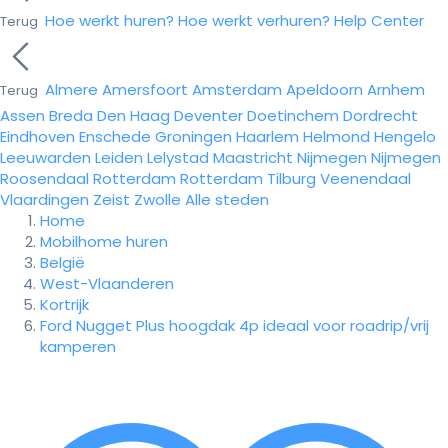
Hoe werkt huren?
Hoe werkt verhuren?
Help Center
Terug
Almere
Amersfoort
Amsterdam
Apeldoorn
Arnhem
Terug
Assen
Breda
Den Haag
Deventer
Doetinchem
Dordrecht
Eindhoven
Enschede
Groningen
Haarlem
Helmond
Hengelo
Leeuwarden
Leiden
Lelystad
Maastricht
Nijmegen
Nijmegen
Roosendaal
Rotterdam
Rotterdam
Tilburg
Veenendaal
Vlaardingen
Zeist
Zwolle
Alle steden
Home
Mobilhome huren
België
West-Vlaanderen
Kortrijk
Ford Nugget Plus hoogdak 4p ideaal voor roadrip/vrij
kamperen