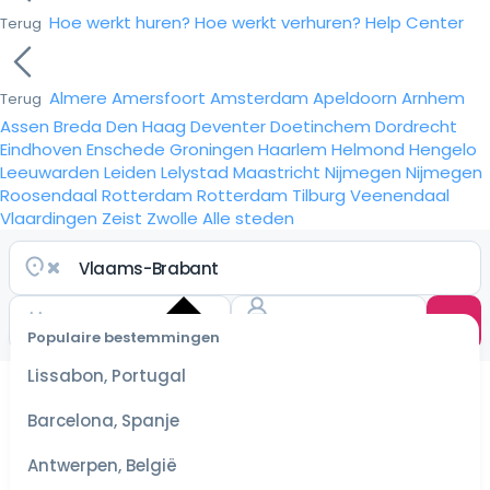
Hoe werkt huren?
Hoe werkt verhuren?
Help Center
Terug
Almere
Amersfoort
Amsterdam
Apeldoorn
Arnhem
Terug
Assen
Breda
Den Haag
Deventer
Doetinchem
Dordrecht
Eindhoven
Enschede
Groningen
Haarlem
Helmond
Hengelo
Leeuwarden
Leiden
Lelystad
Maastricht
Nijmegen
Nijmegen
Roosendaal
Rotterdam
Rotterdam
Tilburg
Veenendaal
Vlaardingen
Zeist
Zwolle
Alle steden
Populaire bestemmingen
Selecteer
Lissabon, Portugal
datum
voor de
Barcelona, Spanje
scherpste
prijzen
Antwerpen, België