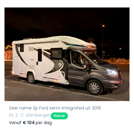
Zeer ruime 2p Ford semi-integrated uit 2019
2
Grimbergen
Nieuw
Vanaf
€ 104
per dag