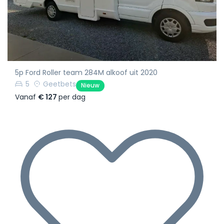
5p Ford Roller team 284M alkoof uit 2020
5
Geetbets
Nieuw
Vanaf
€ 127
per dag