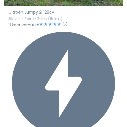
Citroën Jumpy 2l 128cv
2
Saint-Gilles
(15 km)
(5)
11 keer verhuurd