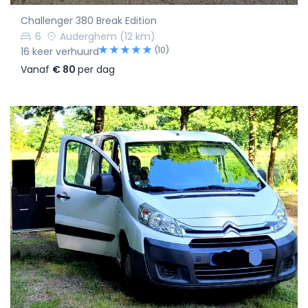
Challenger 380 Break Edition
6
Auderghem
(12 km)
(10)
16 keer verhuurd
Vanaf
€ 80
per dag