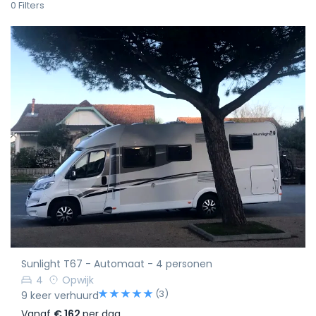
0
Filters
Sunlight T67 - Automaat - 4 personen
4
Opwijk
(3)
9 keer verhuurd
Vanaf
€ 162
per dag