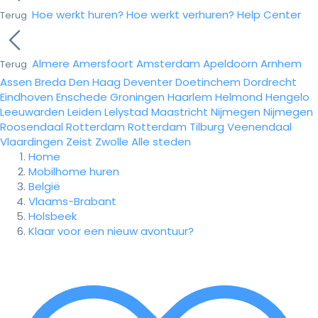
Hoe werkt huren?
Hoe werkt verhuren?
Help Center
Terug
Almere
Amersfoort
Amsterdam
Apeldoorn
Arnhem
Terug
Assen
Breda
Den Haag
Deventer
Doetinchem
Dordrecht
Eindhoven
Enschede
Groningen
Haarlem
Helmond
Hengelo
Leeuwarden
Leiden
Lelystad
Maastricht
Nijmegen
Nijmegen
Roosendaal
Rotterdam
Rotterdam
Tilburg
Veenendaal
Vlaardingen
Zeist
Zwolle
Alle steden
Home
Mobilhome huren
België
Vlaams-Brabant
Holsbeek
Klaar voor een nieuw avontuur?