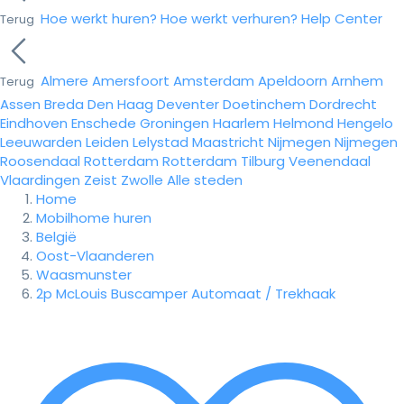
Hoe werkt huren?
Hoe werkt verhuren?
Help Center
Terug
Almere
Amersfoort
Amsterdam
Apeldoorn
Arnhem
Terug
Assen
Breda
Den Haag
Deventer
Doetinchem
Dordrecht
Eindhoven
Enschede
Groningen
Haarlem
Helmond
Hengelo
Leeuwarden
Leiden
Lelystad
Maastricht
Nijmegen
Nijmegen
Roosendaal
Rotterdam
Rotterdam
Tilburg
Veenendaal
Vlaardingen
Zeist
Zwolle
Alle steden
Home
Mobilhome huren
België
Oost-Vlaanderen
Waasmunster
2p McLouis Buscamper Automaat / Trekhaak