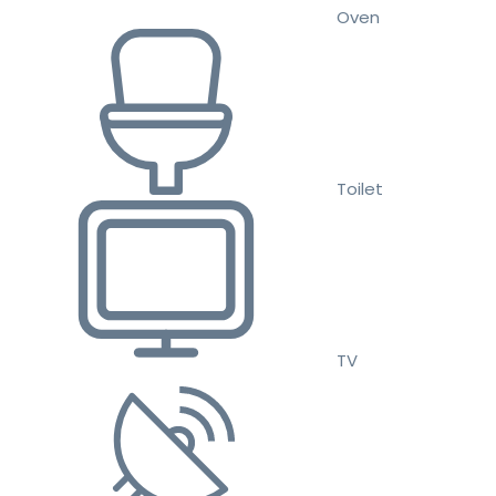
Oven
Toilet
TV