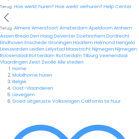
Hoe werkt huren?
Hoe werkt verhuren?
Help Center
Terug
Almere
Amersfoort
Amsterdam
Apeldoorn
Arnhem
Terug
Assen
Breda
Den Haag
Deventer
Doetinchem
Dordrecht
Eindhoven
Enschede
Groningen
Haarlem
Helmond
Hengelo
Leeuwarden
Leiden
Lelystad
Maastricht
Nijmegen
Nijmegen
Roosendaal
Rotterdam
Rotterdam
Tilburg
Veenendaal
Vlaardingen
Zeist
Zwolle
Alle steden
Home
Mobilhome huren
België
Oost-Vlaanderen
Lievegem
Goed uitgeruste Volkswagen California te huur