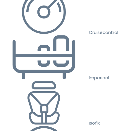
Cruisecontrol
Imperiaal
Isofix