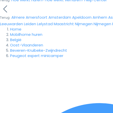
Terug
Almere
Amersfoort
Amsterdam
Apeldoorn
Arnhem
As
Terug
Leeuwarden
Leiden
Lelystad
Maastricht
Nijmegen
Nijmegen
Home
Mobilhome huren
België
Oost-Vlaanderen
Beveren-Kruibeke-Zwijndrecht
Peugeot expert minicamper