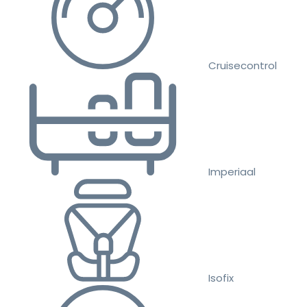
Cruisecontrol
Imperiaal
Isofix