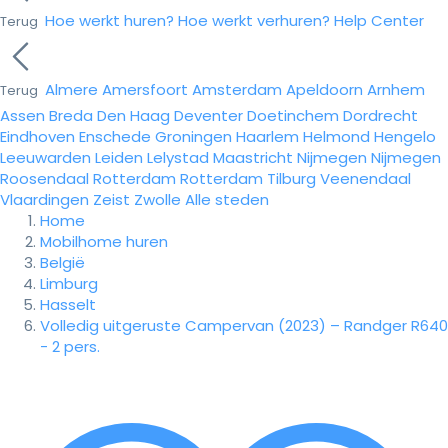
Hoe werkt huren?
Hoe werkt verhuren?
Help Center
Terug
Almere
Amersfoort
Amsterdam
Apeldoorn
Arnhem
Terug
Assen
Breda
Den Haag
Deventer
Doetinchem
Dordrecht
Eindhoven
Enschede
Groningen
Haarlem
Helmond
Hengelo
Leeuwarden
Leiden
Lelystad
Maastricht
Nijmegen
Nijmegen
Roosendaal
Rotterdam
Rotterdam
Tilburg
Veenendaal
Vlaardingen
Zeist
Zwolle
Alle steden
Home
Mobilhome huren
België
Limburg
Hasselt
Volledig uitgeruste Campervan (2023) – Randger R640
- 2 pers.