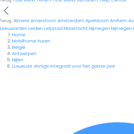
Terug
Almere
Amersfoort
Amsterdam
Apeldoorn
Arnhem
As
Terug
Leeuwarden
Leiden
Lelystad
Maastricht
Nijmegen
Nijmegen
Home
Mobilhome huren
België
Antwerpen
Nijlen
Luxueuze vinnige integraal voor het ganse jaar