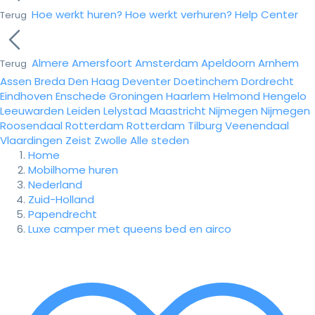
Hoe werkt huren?
Hoe werkt verhuren?
Help Center
Terug
Almere
Amersfoort
Amsterdam
Apeldoorn
Arnhem
Terug
Assen
Breda
Den Haag
Deventer
Doetinchem
Dordrecht
Eindhoven
Enschede
Groningen
Haarlem
Helmond
Hengelo
Leeuwarden
Leiden
Lelystad
Maastricht
Nijmegen
Nijmegen
Roosendaal
Rotterdam
Rotterdam
Tilburg
Veenendaal
Vlaardingen
Zeist
Zwolle
Alle steden
Home
Mobilhome huren
Nederland
Zuid-Holland
Papendrecht
Luxe camper met queens bed en airco