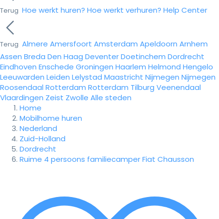
Hoe werkt huren?
Hoe werkt verhuren?
Help Center
Terug
Almere
Amersfoort
Amsterdam
Apeldoorn
Arnhem
Terug
Assen
Breda
Den Haag
Deventer
Doetinchem
Dordrecht
Eindhoven
Enschede
Groningen
Haarlem
Helmond
Hengelo
Leeuwarden
Leiden
Lelystad
Maastricht
Nijmegen
Nijmegen
Roosendaal
Rotterdam
Rotterdam
Tilburg
Veenendaal
Vlaardingen
Zeist
Zwolle
Alle steden
Home
Mobilhome huren
Nederland
Zuid-Holland
Dordrecht
Ruime 4 persoons familiecamper Fiat Chausson