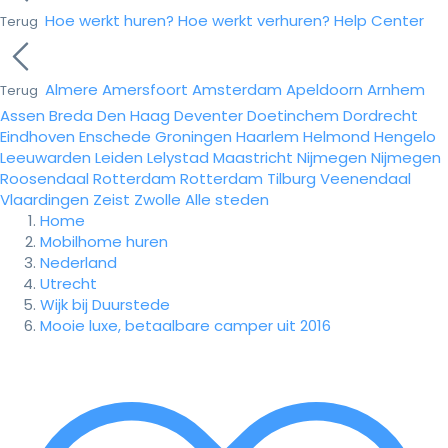
Hoe werkt huren?
Hoe werkt verhuren?
Help Center
Terug
Almere
Amersfoort
Amsterdam
Apeldoorn
Arnhem
Terug
Assen
Breda
Den Haag
Deventer
Doetinchem
Dordrecht
Eindhoven
Enschede
Groningen
Haarlem
Helmond
Hengelo
Leeuwarden
Leiden
Lelystad
Maastricht
Nijmegen
Nijmegen
Roosendaal
Rotterdam
Rotterdam
Tilburg
Veenendaal
Vlaardingen
Zeist
Zwolle
Alle steden
Home
Mobilhome huren
Nederland
Utrecht
Wijk bij Duurstede
Mooie luxe, betaalbare camper uit 2016