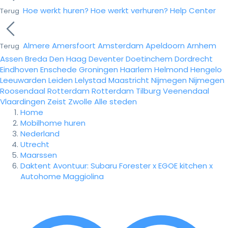
Hoe werkt huren?
Hoe werkt verhuren?
Help Center
Terug
Almere
Amersfoort
Amsterdam
Apeldoorn
Arnhem
Terug
Assen
Breda
Den Haag
Deventer
Doetinchem
Dordrecht
Eindhoven
Enschede
Groningen
Haarlem
Helmond
Hengelo
Leeuwarden
Leiden
Lelystad
Maastricht
Nijmegen
Nijmegen
Roosendaal
Rotterdam
Rotterdam
Tilburg
Veenendaal
Vlaardingen
Zeist
Zwolle
Alle steden
Home
Mobilhome huren
Nederland
Utrecht
Maarssen
Daktent Avontuur: Subaru Forester x EGOE kitchen x
Autohome Maggiolina