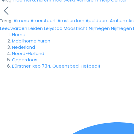
Terug
Almere
Amersfoort
Amsterdam
Apeldoorn
Arnhem
As
Terug
Leeuwarden
Leiden
Lelystad
Maastricht
Nijmegen
Nijmegen
Home
Mobilhome huren
Nederland
Noord-Holland
Opperdoes
Bürstner Ixeo 734, Queensbed, Hefbed!!