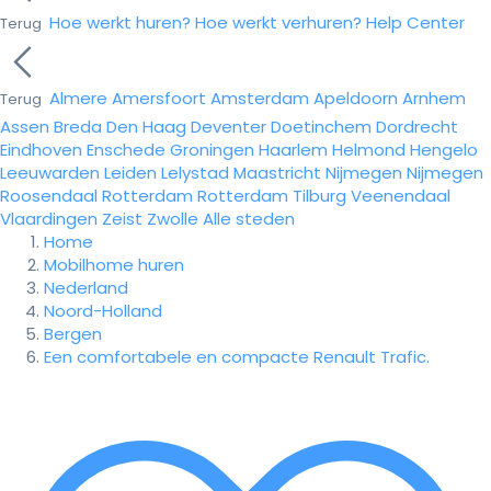
Hoe werkt huren?
Hoe werkt verhuren?
Help Center
Terug
Almere
Amersfoort
Amsterdam
Apeldoorn
Arnhem
Terug
Assen
Breda
Den Haag
Deventer
Doetinchem
Dordrecht
Eindhoven
Enschede
Groningen
Haarlem
Helmond
Hengelo
Leeuwarden
Leiden
Lelystad
Maastricht
Nijmegen
Nijmegen
Roosendaal
Rotterdam
Rotterdam
Tilburg
Veenendaal
Vlaardingen
Zeist
Zwolle
Alle steden
Home
Mobilhome huren
Nederland
Noord-Holland
Bergen
Een comfortabele en compacte Renault Trafic.