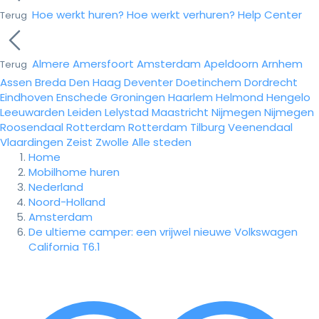
Hoe werkt huren?
Hoe werkt verhuren?
Help Center
Terug
Almere
Amersfoort
Amsterdam
Apeldoorn
Arnhem
Terug
Assen
Breda
Den Haag
Deventer
Doetinchem
Dordrecht
Eindhoven
Enschede
Groningen
Haarlem
Helmond
Hengelo
Leeuwarden
Leiden
Lelystad
Maastricht
Nijmegen
Nijmegen
Roosendaal
Rotterdam
Rotterdam
Tilburg
Veenendaal
Vlaardingen
Zeist
Zwolle
Alle steden
Home
Mobilhome huren
Nederland
Noord-Holland
Amsterdam
De ultieme camper: een vrijwel nieuwe Volkswagen
California T6.1