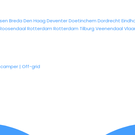
sen
Breda
Den Haag
Deventer
Doetinchem
Dordrecht
Eindh
Roosendaal
Rotterdam
Rotterdam
Tilburg
Veenendaal
Vlaa
ecamper | Off-grid