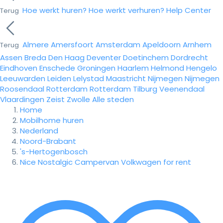
Hoe werkt huren?
Hoe werkt verhuren?
Help Center
Terug
Almere
Amersfoort
Amsterdam
Apeldoorn
Arnhem
Terug
Assen
Breda
Den Haag
Deventer
Doetinchem
Dordrecht
Eindhoven
Enschede
Groningen
Haarlem
Helmond
Hengelo
Leeuwarden
Leiden
Lelystad
Maastricht
Nijmegen
Nijmegen
Roosendaal
Rotterdam
Rotterdam
Tilburg
Veenendaal
Vlaardingen
Zeist
Zwolle
Alle steden
Home
Mobilhome huren
Nederland
Noord-Brabant
's-Hertogenbosch
Nice Nostalgic Campervan Volkwagen for rent