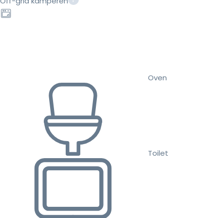
Off-grid kamperen
Oven
Toilet