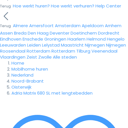
Hoe werkt huren?
Hoe werkt verhuren?
Help Center
Terug
Almere
Amersfoort
Amsterdam
Apeldoorn
Arnhem
Terug
Assen
Breda
Den Haag
Deventer
Doetinchem
Dordrecht
Eindhoven
Enschede
Groningen
Haarlem
Helmond
Hengelo
Leeuwarden
Leiden
Lelystad
Maastricht
Nijmegen
Nijmegen
Roosendaal
Rotterdam
Rotterdam
Tilburg
Veenendaal
Vlaardingen
Zeist
Zwolle
Alle steden
Home
Mobilhome huren
Nederland
Noord-Brabant
Oisterwijk
Adria Matrix 680 SL met lengtebedden