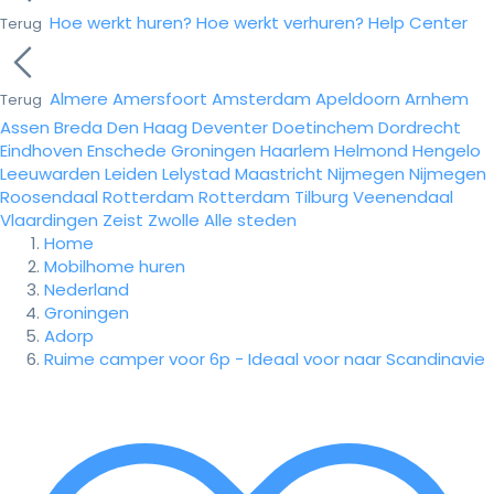
Hoe werkt huren?
Hoe werkt verhuren?
Help Center
Terug
Almere
Amersfoort
Amsterdam
Apeldoorn
Arnhem
Terug
Assen
Breda
Den Haag
Deventer
Doetinchem
Dordrecht
Eindhoven
Enschede
Groningen
Haarlem
Helmond
Hengelo
Leeuwarden
Leiden
Lelystad
Maastricht
Nijmegen
Nijmegen
Roosendaal
Rotterdam
Rotterdam
Tilburg
Veenendaal
Vlaardingen
Zeist
Zwolle
Alle steden
Home
Mobilhome huren
Nederland
Groningen
Adorp
Ruime camper voor 6p - Ideaal voor naar Scandinavie